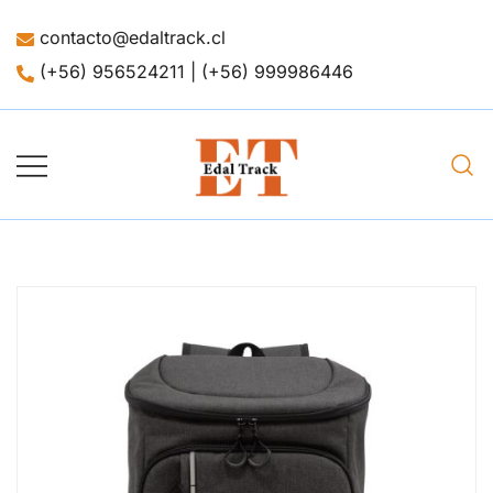
Saltar
contacto@edaltrack.cl
al
contenido
(+56) 956524211 | (+56) 999986446
Merchandising
Edaltrack