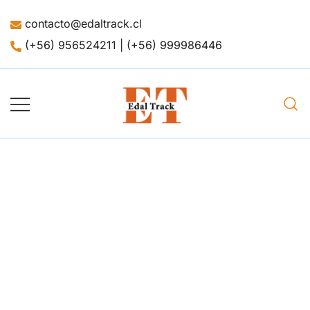
contacto@edaltrack.cl
(+56) 956524211 | (+56) 999986446
Merchandising
Edaltrack