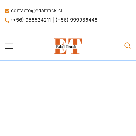
contacto@edaltrack.cl
(+56) 956524211 | (+56) 999986446
Merchandising
Edaltrack