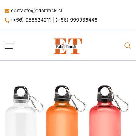
contacto@edaltrack.cl
(+56) 956524211 | (+56) 999986446
Merchandising
Edaltrack