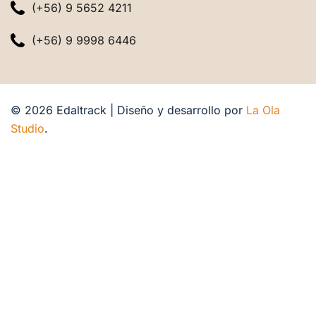
(+56) 9 5652 4211
(+56) 9 9998 6446
© 2026 Edaltrack | Diseño y desarrollo por
La Ola
Studio
.
based-transcendental-beliefs-civil-disobedience
select-correct-text-passagewhich-two-sentences-
describe
following-sentence-misplaced-modifierchristine-
walked
based-entered-world-war-i-detail-explains-sinking
jane-roe-sued-state-texas-wantedto-avoid-illegal
read-excerpt-mary-shelleys-frankensteinshall-i-respect