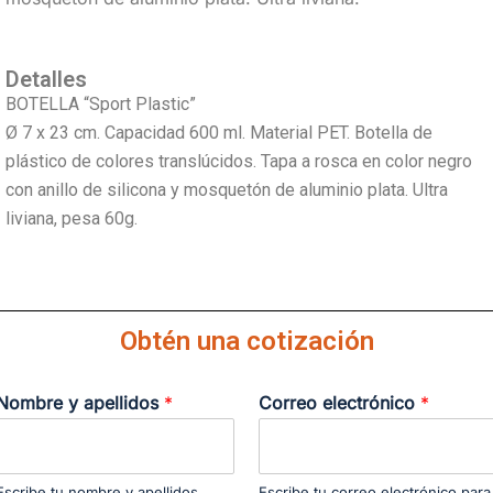
Detalles
BOTELLA “Sport Plastic”
Ø 7 x 23 cm. Capacidad 600 ml. Material PET. Botella de
plástico de colores translúcidos. Tapa a rosca en color negro
con anillo de silicona y mosquetón de aluminio plata. Ultra
liviana, pesa 60g.
Obtén una cotización
Nombre y apellidos
*
Correo electrónico
*
Escribe tu nombre y apellidos
Escribe tu correo electrónico para