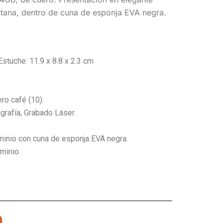
ntana, dentro de cuna de esponja EVA negra.
 Estuche: 11.9 x 8.8 x 2.3 cm
ro café (10).
grafía, Grabado Láser.
minio con cuna de esponja EVA negra.
uminio.
n