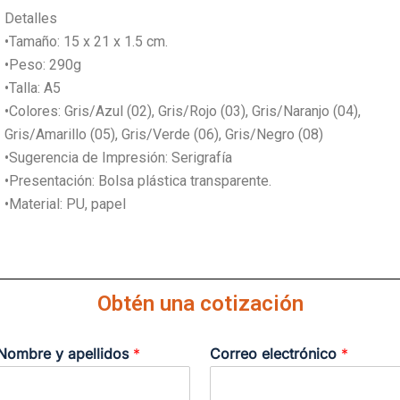
Detalles
•Tamaño: 15 x 21 x 1.5 cm.
•Peso: 290g
•Talla: A5
•Colores: Gris/Azul (02), Gris/Rojo (03), Gris/Naranjo (04),
Gris/Amarillo (05), Gris/Verde (06), Gris/Negro (08)
•Sugerencia de Impresión: Serigrafía
•Presentación: Bolsa plástica transparente.
•Material: PU, papel
Obtén una cotización
Nombre y apellidos
*
Correo electrónico
*