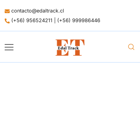
contacto@edaltrack.cl
(+56) 956524211 | (+56) 999986446
Merchandising
Edaltrack