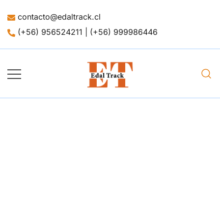
contacto@edaltrack.cl
(+56) 956524211 | (+56) 999986446
Merchandising
Edaltrack